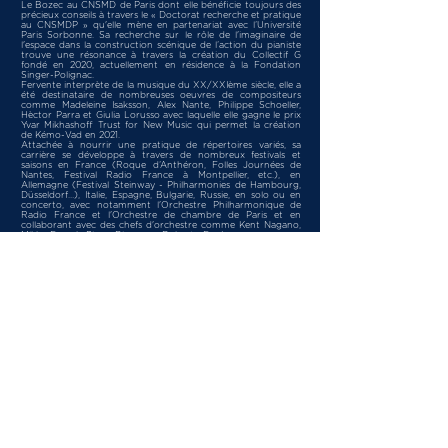
Le Bozec au CNSMD de Paris dont elle bénéficie toujours des
précieux conseils à travers le « Doctorat recherche et pratique
au CNSMDP » qu'elle mène en partenariat avec l’Université
Paris Sorbonne. Sa recherche sur le rôle de l'imaginaire de
l'espace dans la construction scénique de l’action du pianiste
trouve une résonance à travers la création du Collectif G
fondé en 2020, actuellement en résidence à la Fondation
Singer-Polignac.
Fervente interprète de la musique du XX/XXIème siècle, elle a
été destinataire de nombreuses oeuvres de compositeurs
comme Madeleine Isaksson, Alex Nante, Philippe Schoeller,
Hèctor Parra et Giulia Lorusso avec laquelle elle gagne le prix
Yvar Mikhashoff Trust for New Music qui permet la création
de Kémo-Vad en 2021.
Attachée à nourrir une pratique de répertoires variés, sa
carrière se développe à travers de nombreux festivals et
saisons en France (Roque d’Anthéron, Folles Journées de
Nantes, Festival Radio France à Montpellier, etc.), en
Allemagne (Festival Steinway - Philharmonies de Hambourg,
Düsseldorf…), Italie, Espagne, Bulgarie, Russie, en solo ou en
concerto, avec notamment l'Orchestre Philharmonique de
Radio France et l'Orchestre de chambre de Paris et en
collaborant avec des chefs d'orchestre comme Kent Nagano,
Mikko Franck, Pierre Bleuse ou Roberto Forés.
Passionnée par le partage de son art, elle s’épanouit dans ses
collaborations avec les compositeurs, sur scène en musique de
chambre et en ensemble, ainsi que dans la transmission aux
plus jeunes, ce qui l'amène à être titulaire du Certificat
d’Aptitude à l’enseignement et à être professeur au
Conservatoire à Rayonnement Régional de Cergy-Pontoise.
Après un premier disque – paru en octobre 2016 chez
Passavant Music avec le soutien de l’association Assophie –
consacré à la musique pour piano d'Henri Dutilleux et de celle
de Karol Szymanowski, son dernier disque Invocations
enregistré sur l’opus 102 de Stephen Paulello et consacré à
l’invocation des forces de la nature autour des Miroirs de
Maurice Ravel est sorti en 2019 au label BRecords et
récompensé de cinq Diapasons et d’un Coup de coeur de
l’Académie Charles Cros.
Le programme 2020
Artiste suivant.e
Artiste précédent.e
Les artistes 2020