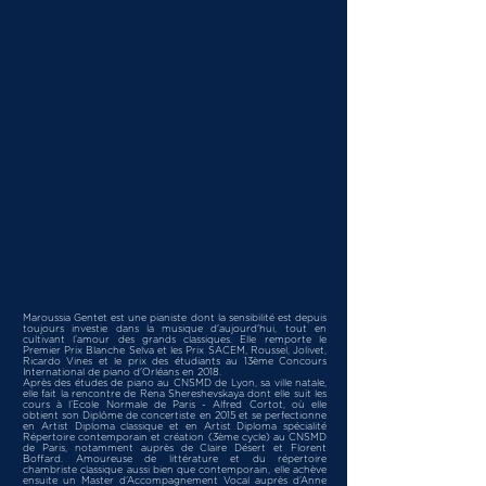
Maroussia Gentet est une pianiste dont la sensibilité est depuis
toujours investie dans la musique d'aujourd'hui, tout en
cultivant l’amour des grands classiques. Elle remporte le
Premier Prix Blanche Selva et les Prix SACEM, Roussel, Jolivet,
Ricardo Vines et le prix des étudiants au 13ème Concours
International de piano d'Orléans en 2018.
Après des études de piano au CNSMD de Lyon, sa ville natale,
elle fait la rencontre de Rena Shereshevskaya dont elle suit les
cours à l’Ecole Normale de Paris - Alfred Cortot, où elle
obtient son Diplôme de concertiste en 2015 et se perfectionne
en Artist Diploma classique et en Artist Diploma spécialité
Répertoire contemporain et création (3ème cycle) au CNSMD
de Paris, notamment auprès de Claire Désert et Florent
Boffard. Amoureuse de littérature et du répertoire
chambriste classique aussi bien que contemporain, elle achève
ensuite un Master d’Accompagnement Vocal auprès d’Anne