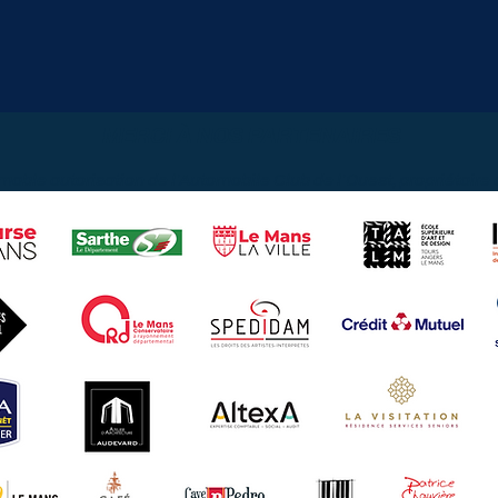
MERCI À NOS PARTENAIRES
mable autorisation de l'Automobile Club de l'Ouest, propriétair