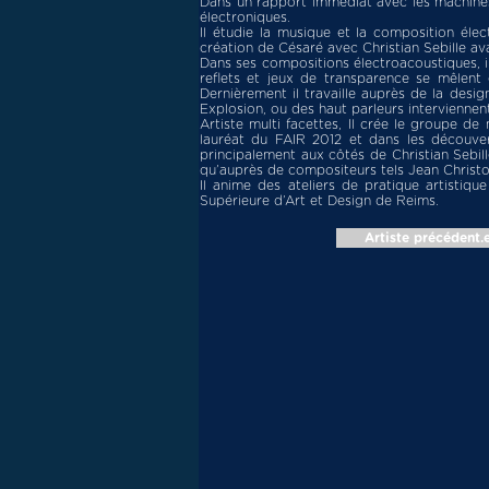
Dans un rapport immédiat avec les machines 
électroniques.
Il étudie la musique et la composition él
création de Césaré avec Christian Sebille av
Dans ses compositions électroacoustiques, il
reflets et jeux de transparence se mêlent
Dernièrement il travaille auprès de la desi
Explosion, ou des haut parleurs interviennen
Artiste multi facettes, Il crée le groupe 
lauréat du FAIR 2012 et dans les découver
principalement aux côtés de Christian Sebil
qu’auprès de compositeurs tels Jean Christop
Il anime des ateliers de pratique artistiqu
Supérieure d’Art et Design de Reims.
Artiste précédent.