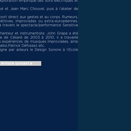
xploration empirique des sons électriques et
é et Jean Marc Chouvel, puis à l’atelier de
apport direct aux gestes et au corps. Rumeurs,
étitives, improvisées ou extra-européennes.
à travers le spectacle/performance Sensitive
chanteur et instrumentiste. John Grape a été
e de Césaré de 2003 à 2010, il a travaillé
es expériences de musiques improvisées, ainsi
llio,Patrick Défossez etc.
igne par ailleurs le Design Sonore à l’Ecole
Artiste suivant.e