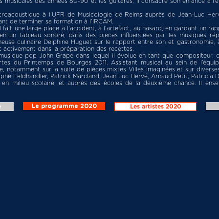
musicales des années 80-90 et les guitares, il consacre son enfance à l’e
ectroacoustique à l’UFR de Musicologie de Reims auprès de Jean-Luc Herv
ant de terminer sa formation à l’IRCAM.
 fait une large place à l’accident, à l’artefact, au hasard, en gardant un r
 en un tableau sonore, dans des pièces influencées par les musiques rép
gneuse culinaire Delphine Huguet sur le rapport entre son et gastronomie, 
t activement dans la préparation des recettes.
de musique pop John Grape dans lequel il évolue en tant que compositeur, 
tes du Printemps de Bourges 2011. Assistant musical au sein de l’équip
le, notamment sur la suite de pièces mixtes Villes imaginées et sur divers
he Feldhandler, Patrick Marcland, Jean Luc Hervé, Arnaud Petit, Patricia Da
e en milieu scolaire, et auprès des écoles de la deuxième chance. Il ense
Le programme 2020
e
Les artistes 2020