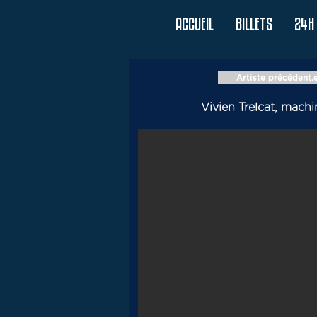
ACCUEIL
BILLETS
24H 
Artiste précédent.
Vivien Trelcat, machi