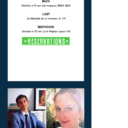
BACH
Partita n°5 en sol majeur, BWV 829
LISZT
2e Ballade en si mineur, S. 171
BEETHOVEN
Sonate n°31 en La b Majeur opus 110
>RESERVATIONS<