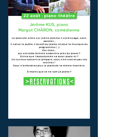
22 août : piano-théâtre
Jérôme KUS, piano
Margot CHÂRON, comédienne
Le pianiste entre sur scène comme il est d’usage, sans
paroles ;
il salue le public, s’assoit au piano, et joue la musique du
programme (...)
Oui mais…
qui est cette femme endormie près du piano ?
Est-ce que l’accoutumée va avoir place ici ?
Un curieux concert se prépare, vous n’en croirez pas vos
oreilles !
Vous n’entendrez plus le piano de la même manière.
À moins que ce ne soit LA piano ?
>RESERVATIONS<