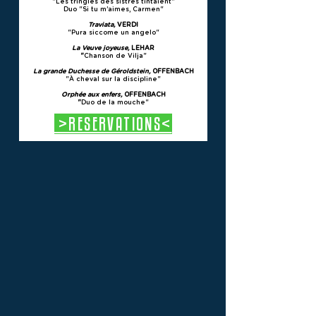
"Les tringles des sistres tintaient"
Duo "Si tu m’aimes, Carmen"
Traviata,
VERDI
"Pura siccome un angelo"
La Veuve joyeuse,
LEHAR
"
Chanson de Vilja"
La grande Duchesse de Géroldstein,
OFFENBACH
"À cheval sur la discipline"
Orphée aux enfers,
OFFENBACH
"
Duo de la mouche"
>RESERVATIONS<