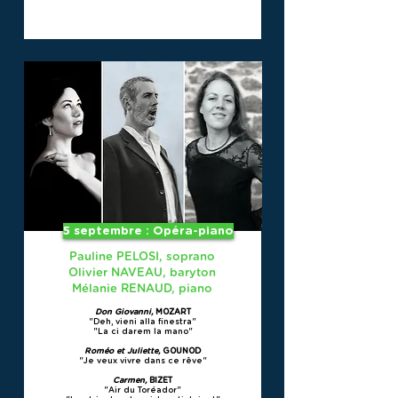
5 septembre : Opéra-piano
Pauline PELOSI, soprano
Olivier NAVEAU, baryton
Mélanie RENAUD, piano
Don Giovanni,
MOZART
"Deh, vieni alla finestra"
"La ci darem la mano"
Roméo et Juliette,
GOUNOD
"Je veux vivre dans ce rêve"
Carmen,
BIZET
"Air du Toréador"