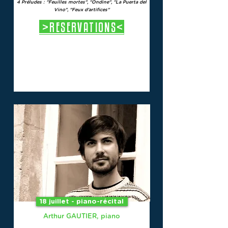
4 Préludes :
"Feuilles mortes", "Ondine", "La Puerta del
Vino", "Feux d'artifices"
>RESERVATIONS<
18 juillet - piano-récital
Arthur GAUTIER, piano