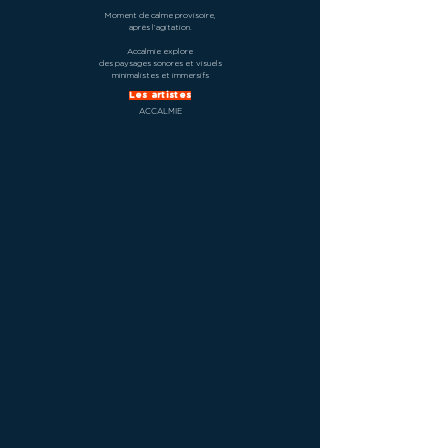
Moment de calme provisoire,
après l’agitation.
Accalmie explore
des paysages sonores et visuels
minimalistes et immersifs
Les artistes
ACCALMIE