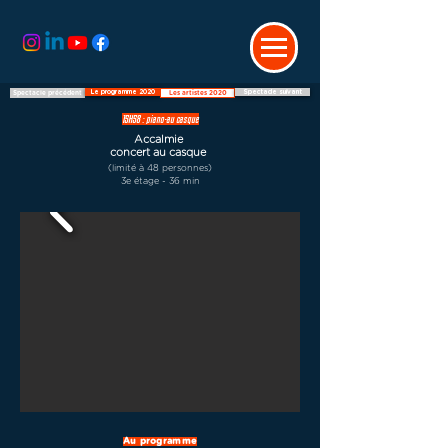
Le programme 2020
Spectacle suivant
Spectacle précédent
Les artistes 2020
15H58 : piano-au casque
Accalmie
concert au casque
(limité à 48 personnes)
3e étage - 36 min
Au programme