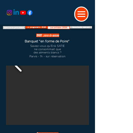
Le programme 2020
Spectacle suivant
Spectacle précédent
Les artistes 2020
19H00 : piano-de-cuisine
Banquet "en forme de Poire"
Saviez-vous qu'Erik SATIE
ne consommait que
des aliments blancs ?
Parvis - 1h - sur réservation