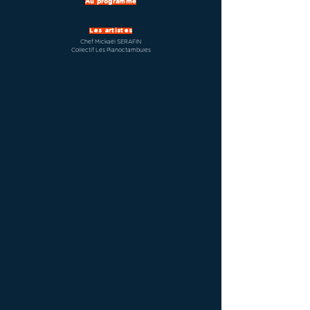
Au programme
Les artistes
Chef Mickaël SERAFIN
Collectif Les Pianoctambules