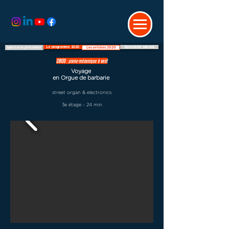
Le programme 2020
Spectacle suivant
Spectacle précédent
Les artistes 2020
21H30 : piano-mécanique à vent
Voyage
en Orgue de barbarie
street organ & electronics
3e étage - 24 min