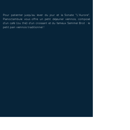
Pour patienter jusqu'au lever du jour et la Sonate "L'Aurore",
Pianoctambule vous offre un petit déjeuner viennois, composé
d'un café (ou thé) d'un croissant et du fameux Semmel Brot : le
petit pain viennois traditionnel !