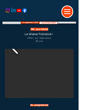
Le programme 2020
Spectacle suivant
Spectacle précédent
Les artistes 2020
7H46 : piano-Frühstück
Le Wiener Frühstück !
offert, sur réservation
30 min
Au programme