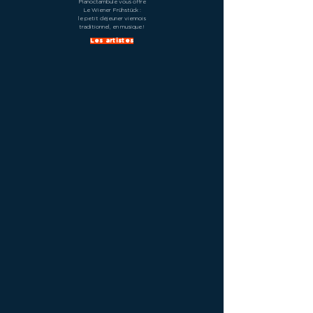
Pianoctambule vous offre
Le Wiener Frühstück :
le petit déjeuner viennois
traditionnel, en musique !
Les artistes