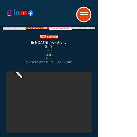
Le programme 2020
Spectacle suivant
Spectacle précédent
Les artistes 2020
16H35 : piano-rincé
Erik SATIE : Vexations
(fin)
...837...
...838...
...839...
du Parvis vers le RdC Hall - 10 min