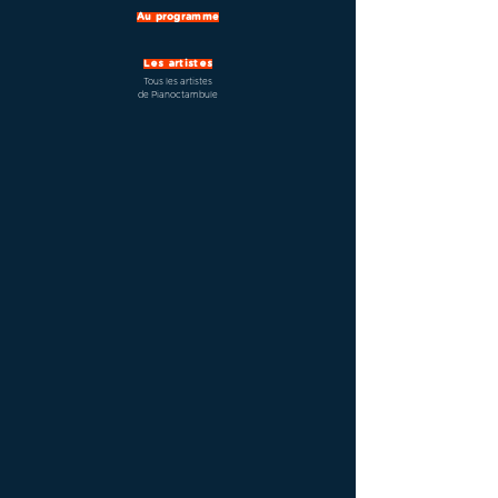
Au programme
Les artistes
Tous les artistes
de Pianoctambule