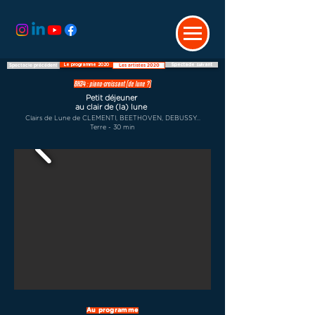
Le programme 2020
Spectacle suivant
Spectacle précédent
Les artistes 2020
8H34 : piano-croissant (de lune ?)
Petit déjeuner
au clair de (la) lune
Clairs de Lune de CLEMENTI, BEETHOVEN, DEBUSSY...
Terre - 30 min
Au programme