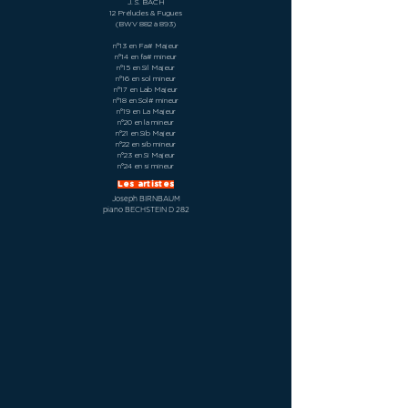
J. S. BACH
12 Préludes & Fugues
(BWV 882 à 893)
n°13 en Fa# Majeur
n°14 en fa# mineur
n°15 en Sil Majeur
n°16 en sol mineur
n°17 en Lab Majeur
n°18 en Sol# mineur
n°19 en La Majeur
n°20 en la mineur
n°21 en Sib Majeur
n°22 en sib mineur
n°23 en Si Majeur
n°24 en si mineur
Les artistes
Joseph BIRNBAUM
piano BECHSTEIN D 282