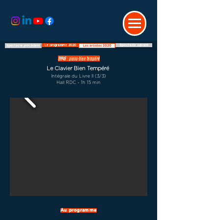
Le programme 2020
Spectacle suivant
Spectacle précédent
Les artistes 2020
9H46 : piano-bien tempéré
Le Clavier Bien Tempéré
Intégrale du Livre II (3/3)
Hall RDC - 1h 15 min
Au programme