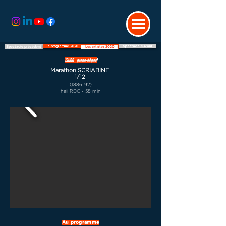
Le programme 2020
Spectacle suivant
Spectacle précédent
Les artistes 2020
15H00 : piano-départ
Marathon SCRIABINE
1/12
(1886-92)
hall RDC - 58 min
Au programme