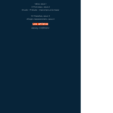
Valse, opus 1
3 Morceaux, opus 2
Etude - Prélude - Impromptu à la mazur
10 Mazurkas, opus 3
Allegro Appassionato, opus 4
Les artistes
Alexey CHERNOV