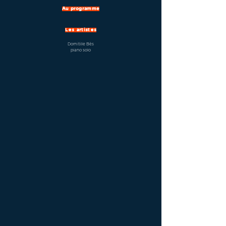
Au programme
Les artistes
Domitille Bès
piano solo