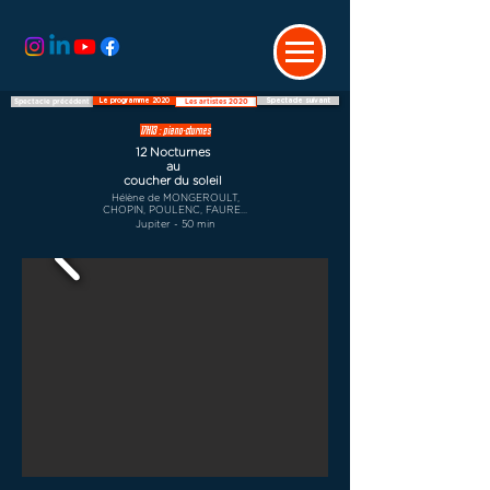
Le programme 2020
Spectacle suivant
Spectacle précédent
Les artistes 2020
17H13 : piano-cturnes
12 Nocturnes
au
coucher du soleil
Hélène de MONGEROULT,
CHOPIN, POULENC, FAURE...
Jupiter - 50 min