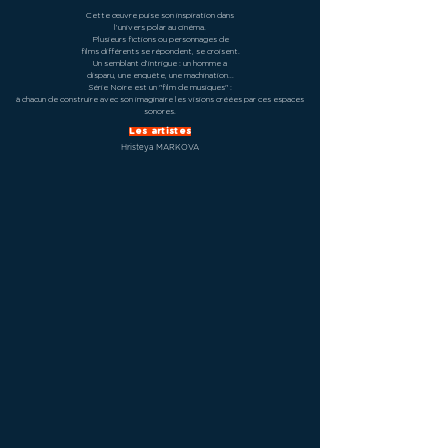
Cette œuvre puise son inspiration dans
l’univers polar au cinéma.
Plusieurs fictions ou personnages de
films différents se répondent, se croisent.
Un semblant d’intrigue : un homme a
disparu, une enquête, une machination...
Série Noire est un "film de musiques" :
à chacun de construire avec son imaginaire les visions créées par ces espaces
sonores.
Les artistes
Hristeya MARKOVA