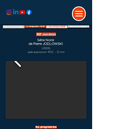
Le programme 2020
Spectacle suivant
Spectacle précédent
Les artistes 2020
9H38 : piano-chromie
Série Noire
de Pierre JODLOWSKI
(2005)
salle exposition RDC - 12 min
Au programme